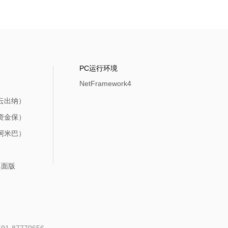
PC运行环境
NetFramework4
d（云出纳）
d（资金保）
d（阿米巴）
s桌面版